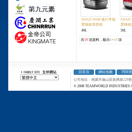
SHAD SH49 後行李箱
SHAD
置物箱漢堡箱
置物箱
49L
50L
共
19
項資料，顯示
1
~
19
項
回首頁
網站地圖
問與
公司地址：桃園市龜山區振興路229巷37弄
© 2008 TEAMWORLD INDUSTRIES All r