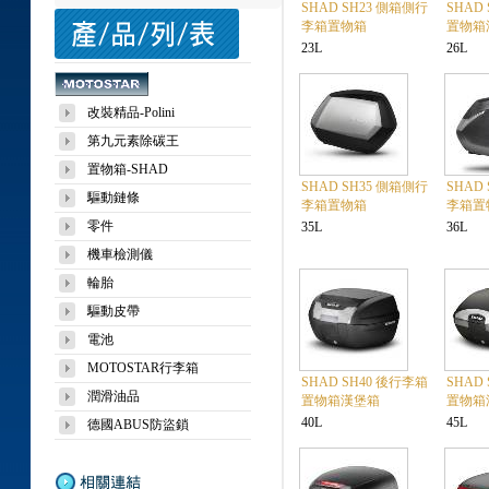
SHAD SH23 側箱側行
SHAD
李箱置物箱
置物箱
23L
26L
改裝精品-Polini
第九元素除碳王
置物箱-SHAD
SHAD SH35 側箱側行
SHAD
驅動鏈條
李箱置物箱
李箱置
零件
35L
36L
機車檢測儀
輪胎
驅動皮帶
電池
MOTOSTAR行李箱
SHAD SH40 後行李箱
SHAD
潤滑油品
置物箱漢堡箱
置物箱
40L
45L
德國ABUS防盜鎖