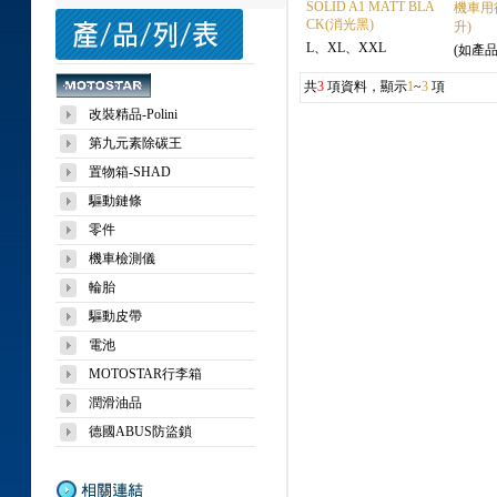
SOLID A1 MATT BLA
機車用
CK(消光黑)
升)
L、XL、XXL
(如產品
共
3
項資料，顯示
1
~
3
項
改裝精品-Polini
第九元素除碳王
置物箱-SHAD
驅動鏈條
零件
機車檢測儀
輪胎
驅動皮帶
電池
MOTOSTAR行李箱
潤滑油品
德國ABUS防盜鎖