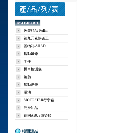
改裝精品-Polini
第九元素除碳王
置物箱-SHAD
驅動鏈條
零件
機車檢測儀
輪胎
驅動皮帶
電池
MOTOSTAR行李箱
潤滑油品
德國ABUS防盜鎖